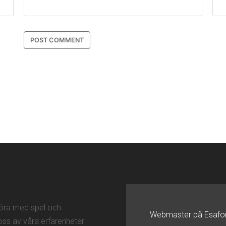
göra med spel och
ar och betygsätter alla
Webmaster på Esafor
oss av våra erfarenheter