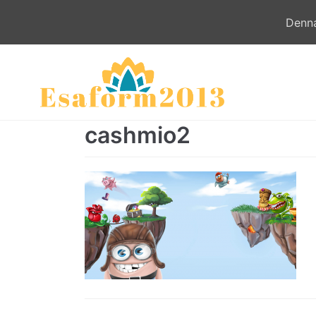
Skip
Denn
to
content
cashmio2