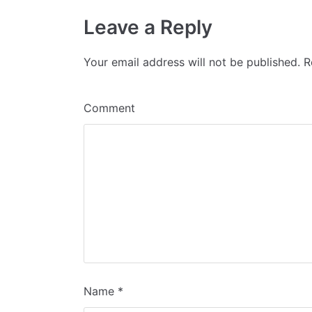
Leave a Reply
Your email address will not be published.
Re
Comment
Name
*